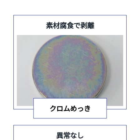
素材腐食で剥離
クロムめっき
異常なし