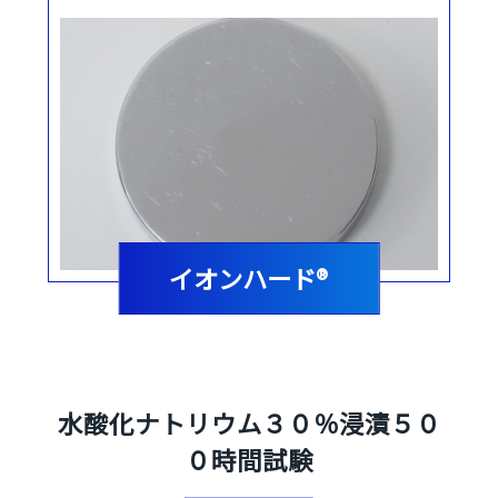
イオンハード®
水酸化ナトリウム３０％浸漬５０
０時間試験