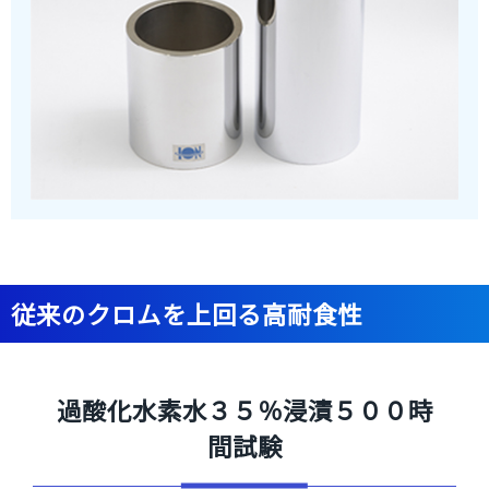
従来のクロムを上回る高耐食性
過酸化水素水３５％浸漬５００時
間試験