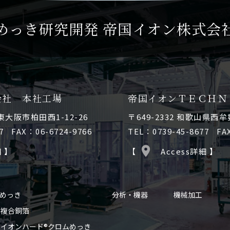
めっき研究開発
帝国イオン株式会
会社 本社工場
帝国イオンＴＥＣＨＮ
府東大阪市柏田西1-12-26
〒649-2332 和歌山県西
7
FAX：06-6724-9766
TEL：0739-45-8677
FA
細 】
【
Access詳細 】
めっき
分析・機器
機械加工
複合銅箔
イオンハード®クロムめっき